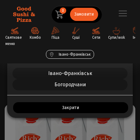
0
Замовити
Святкове
Комбо
Піца
Суші
Сети
Супи/wok
Інш
меню
Обрати ваше місто
Івано-Франківськ
Головна
Напої
Сік Rich
Івано-Франківськ
Богородчани
ВСЕ ПРО ТОВАР
ВІДГУКИ (0)
Закрити