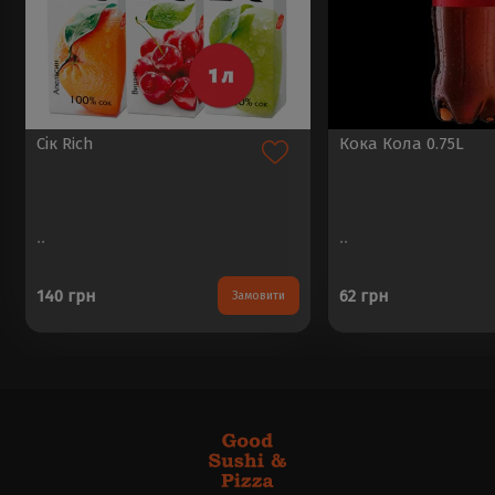
Сік Rich
Кока Кола 0.75L
..
..
140 грн
62 грн
Замовити