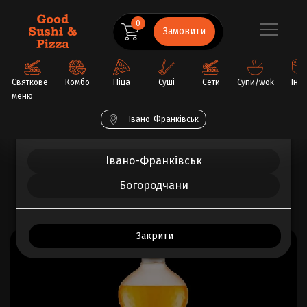
0
Замовити
Святкове
Комбо
Піца
Суші
Сети
Супи/wok
Інш
меню
Обрати ваше місто
Івано-Франківськ
Головна
Напої
Фанта 0.5L
Івано-Франківськ
Богородчани
ВСЕ ПРО ТОВАР
ВІДГУКИ (0)
Закрити