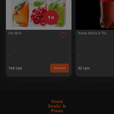
Сік Rich
Кока Кола 0.75L
..
..
140 грн
62 грн
Замовити