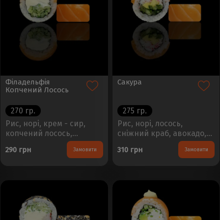
Філадельфія
Сакура
Копчений Лосось
270 гр.
275 гр.
Рис, норі, крем - сир,
Рис, норі, лосось,
копчений лосось,
сніжний краб, авокадо,
огірокВага - 260гр.
огірокВага - 260гр.
290 грн
310 грн
Замовити
Замовити
Кількість - 8шт...
Кількість - 8шт...