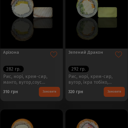
Арізона
Зелений Дракон
282 гр.
292 гр.
Рис, норі, крем-сир,
Рис, норі, крем-сир,
манго, вугор,соус
вугор, ікра тобіко,
унагі,кунжутВага - 250гр.
авокадо, огірок, соус
310 грн
320 грн
Замовити
Замовити
Кількість - 8шт...
унагі, кунжутВага - 260гр.
Кількість - 8шт...