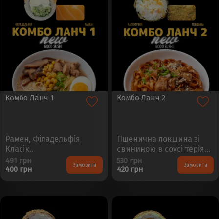
Комбо Ланч 1
Комбо Ланч 2
Рамен, Філадельфія
Пшенична локшина зі
Класік..
свининою в соусі теріякі,
Гаряча Каліфорнія..
491 грн
530 грн
Замовити
Замовити
400 грн
420 грн