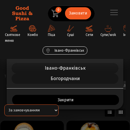
0
Замовити
Святкове
Комбо
Піца
Суші
Сети
Супи/wok
Інш
меню
Обрати ваше місто
Івано-Франківськ
Головна
Суші
Івано-Франківськ
Тип ролу
Богородчани
Гарячі роли
Запечені роли
Каліфорнія роли
Нігірі
Філадел
Суші
Закрити