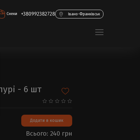
+380992382728
Снеки
Івано-Франківськ
урі - 6 шт
Додати в кошик
Всього: 240 грн