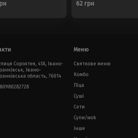
грн
62 грн
акти
Меню
лиця Сорохтея, 41А, Івано-
Святкове меню
ранківськ, Івано-
Комбо
ранківська область, 76014
Піца
380980282728
Суші
Сети
Супи/wok
Інше