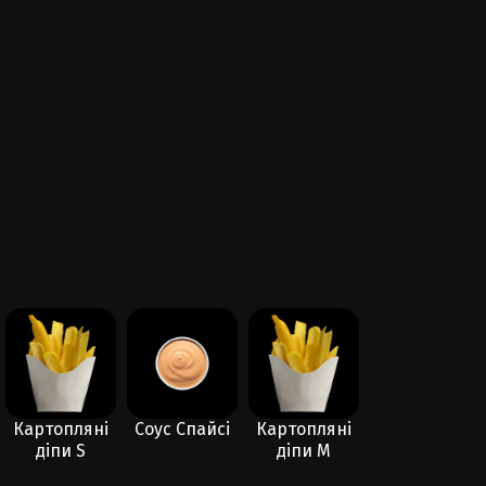
Картопляні
Соус Спайсі
Картопляні
Соус Манго-
діпи S
діпи M
Чилі