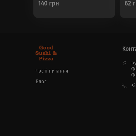
140 грн
62 
Конт
ву
Ф
Часті питання
Ф
Блог
+