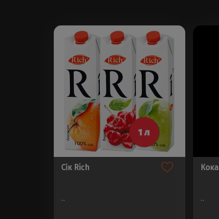
Сік Rich
Кока
..
..