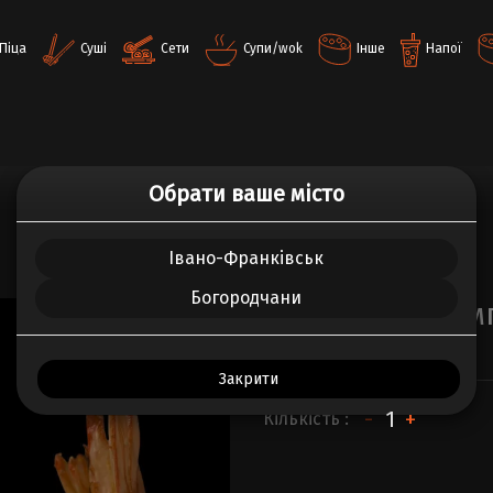
Піца
Суші
Сети
Супи/wok
Інше
Напої
Обрати ваше місто
ВСЕ ПРО ТОВАР
ВІДГУКИ (0)
Івано-Франківськ
Богородчани
Креветки в темп
150.00 г.
Закрити
-
+
Кількість :