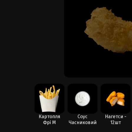
Картопля
Картопля
Соус
Нагетси -
Фрі S
Фрі M
Часниковий
12шт