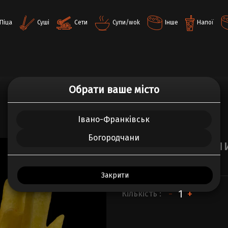
Піца
Суші
Сети
Супи/wok
Інше
Напої
Обрати ваше місто
ВСЕ ПРО ТОВАР
ВІДГУКИ (0)
Івано-Франківськ
Богородчани
Картопляні діп
200.00 г.
Закрити
-
+
Кількість :