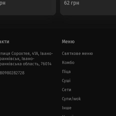
грн
62 грн
акти
Меню
лиця Сорохтея, 41А, Івано-
Святкове меню
ранківськ, Івано-
Комбо
ранківська область, 76014
Піца
380980282728
Суші
Сети
Супи/wok
Інше