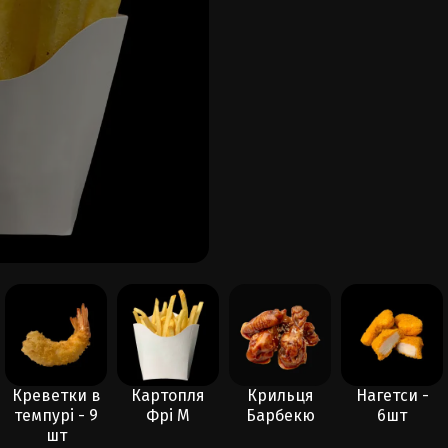
Креветки в
Картопля
Крильця
Нагетси -
темпурі - 9
Фрі M
Барбекю
6шт
шт