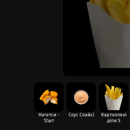
Картопля
Нагетси -
Соус Спайсі
Картопляні
Фрі S
12шт
діпи S