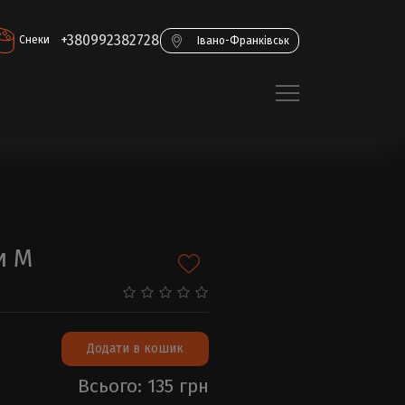
+380992382728
Снеки
Івано-Франківськ
и M
Додати в кошик
Всього: 135 грн