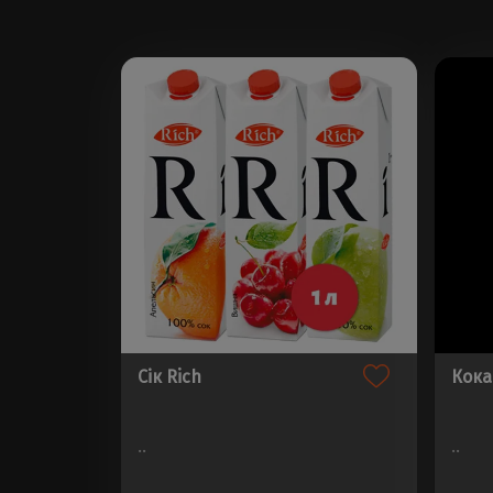
Сік Rich
Кока
..
..