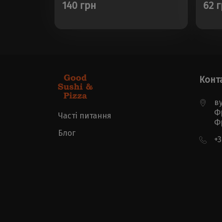
140 грн
62 
Конт
ву
Ф
Часті питання
Ф
Блог
+