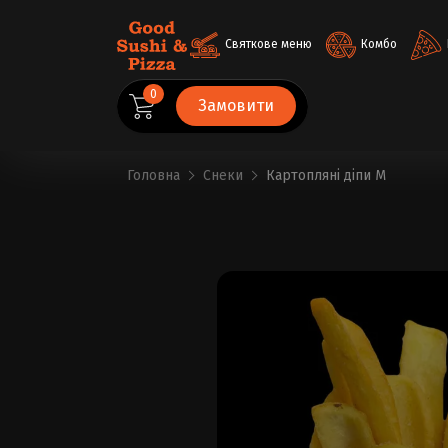
Святкове меню
Комбо
0
Замовити
Головна
Снеки
Картопляні діпи M