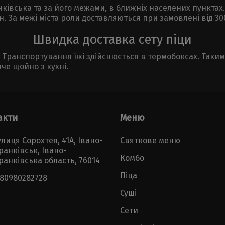
нківська та за його межами, в ближніх населених пунктах.
. За межі міста роли доставляються при замовлені від 30
Швидка доставка сету піци
Транспортування їжі здійснюється в термобоксах. Таким 
че щойно з кухні.
акти
Меню
лиця Сорохтея, 41А, Івано-
Святкове меню
ранківськ, Івано-
Комбо
ранківська область, 76014
Піца
380980282728
Суші
Сети