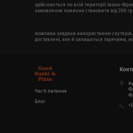
здійснюється по всій території Івано-Фра
замовлення повинна становити від 200 грн
можлива завдяки використанню скутерів. 
доставлені, але й залишаться гарячими, на
Конт
ву
Ф
Часті питання
Ф
Блог
+