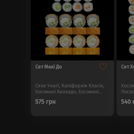
Сет Макі До
Сет Х
Сяке Унагі, Каліфорнія Класік,
Хосом
Хосомакі Авокадо, Хосомакі
Лосос
Вугор, Хосомакі Лосось,
Хосом
575 грн
540 
Хосомакі ОгірокВага - 760гр.
Огіро
Кількість - 28шт...
Темпу
- 770г