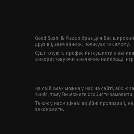
Good Sushi & Pizza зібрав для Вас широки
друзів і, звичайно ж, поласувати самому.
Суші готують професійні сушисти з велики
використовуючи виключно найкращі інгредіє
на свій смак можна у нас на сайті, або ж 
виніс, тому Ви можете особисто замовити р
Також у нас є цікаві акційні пропозиції, 
зекономити.