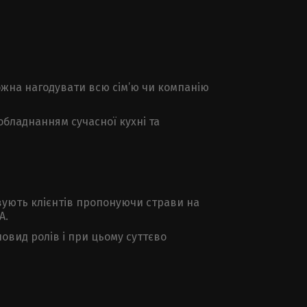
можна нагодувати всю сім’ю чи компанію
обладнанням сучасної кухні та
вують клієнтів пропонуючи страви на
А.
новид ролів і при цьому суттєво