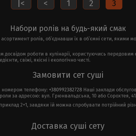
|<
<
1
2
3
Набори ролів на будь-який смак
й асортимент ролів, об’єднавши їх в об’ємні сети, якими 
м досвідом роботи в кулінарії, користуючись передовим 
нти, свіжі, якісні і екологічно чисті.
Замовити сет суші
за номером телефону:
+380992382728
Наші заклади обслуго
оли за адресою: вул. Грюнвальдська, 10 або Сорохтея, 41
наприклад 2+1, завдяки їй можна спробувати потрійний різ
Доставка суші сету