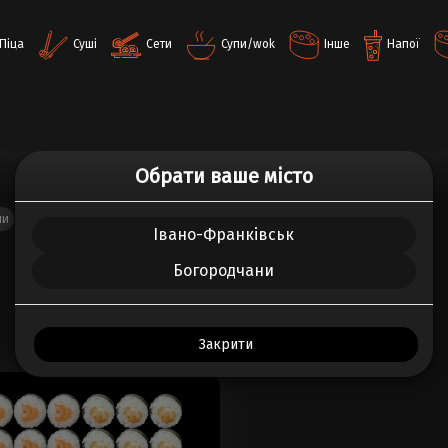
Піца
Суші
Сети
Супи/wok
Інше
Напої
Обрати ваше місто
ли
Нігірі
Філадельфія роли
Фірмові роли
Хосомакі
Івано-Франківськ
Богородчани
Сети
Закрити