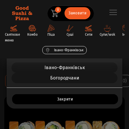
0
Замовити
Святкове
Комбо
Піца
Суші
Сети
Супи/wok
Інш
меню
Обрати ваше місто
Івано-Франківськ
Головна
Сети
Сет Преміум
Івано-Франківськ
Богородчани
ВСЕ ПРО ТОВАР
ХАРАКТЕРИСТИКИ
ВІДГУКИ (0)
Закрити