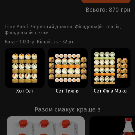
Всього: 870 грн
Сяке Унагі, Червоний дракон, Філадельфія класік,
Філадельфія сезам
Вага - 1020гр. Кількість - 32шт.
Хот Сет
Сет Тижня
Сет Філа Максі
С
Разом смакує краще з