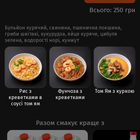
Всього: 250 грн
Бульйон курячий, свинина, пшенична локшина,
гриби шиїтакі, кукурудза, яйце куряче, цибуля
зелена, водорості норі, кунжут
Фунчоза з
Том Ям з куркою
Комбо Ланч 2
 в
креветками
ям
Разом смакує краще з