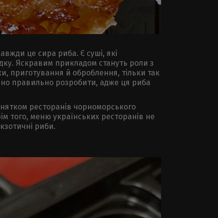
авжди це сира риба. Є суші, які
ядку. Яскравим прикладом стануть роли з
ки, приготування й оброблення, тільки так
хідно правильно розробити, адже ця риба
винятком ресторанів чорноморського
ім того, меню українських ресторанів не
екзотичні риби.