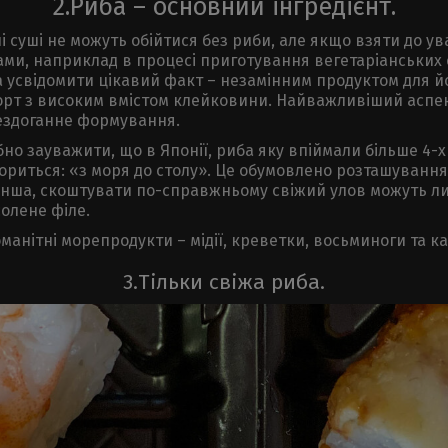
2.Риба – основний інгредієнт.
суші не можуть обійтися без риби, але якщо взяти до ува
ами, наприклад в процесі приготування вегетаріанських 
а усвідомити цікавий факт – незамінним продуктом для й
сорт з високим вмістом клейковини. Найважливіший аспект
бездоганне формування.
но зауважити, що в Японії, риба яку впіймали більше 4-х
вориться: «з моря до столу». Це обумовлено розташуванн
м інша, скоштувати по-справжньому свіжий улов можуть л
олене філе.
анітні морепродукти – мідії, креветки, восьминоги та к
3.Тільки свіжа риба.