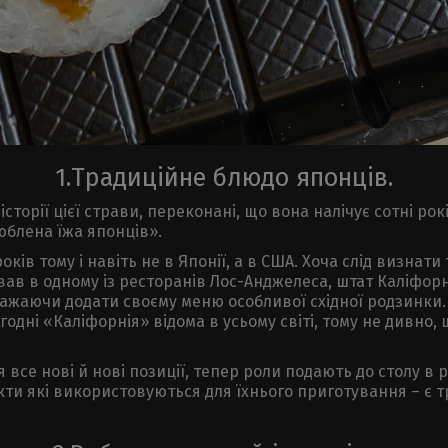
1.Традиційне блюдо японців.
сторії цієї страви, переконані, що вона налічує сотні рокі
юблена їжа японців».
оків тому і навіть не в Японії, а в США. Хоча слід визнат
вав в одному із ресторанів Лос-Анджелеса, штат Каліфорн
ажаючи додати своєму меню особливої східної родзинки. 
одні «Каліфорнія» відома в усьому світі, тому не дивно,
се нові й нові позиції, тепер роли подають до столу в р
ти які використовуються для їхнього приготування – є т