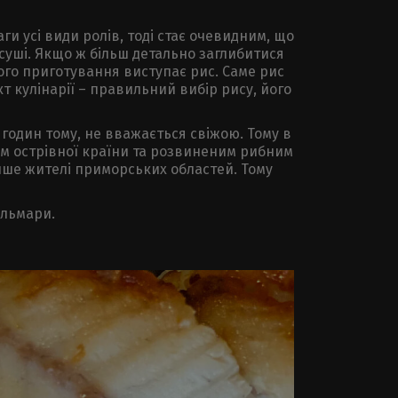
ги усі види ролів, тоді стає очевидним, що
суші. Якщо ж більш детально заглибитися
ого приготування виступає рис. Саме рис
 кулінарії – правильний вибір рису, його
 годин тому, не вважається свіжою. Тому в
ям острівної країни та розвиненим рибним
ише жителі приморських областей. Тому
альмари.