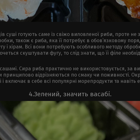
ів суші готують саме із свіжо виловленої риби, проте не з
обки, також є риба, яка її потребує в обов’язковому пор
гу і хірам. Всі вони потребують особливого методу оброб
очеться скуштувати фугу, то слід знати, що її філе необ
в сашамі. Сира риба практично не використовується, за 
ли принципово відрізняються по смаку чи поживності. Окр
 і включає в себе всі популярні морепродукти та навіть 
4.Зелений, значить васабі.