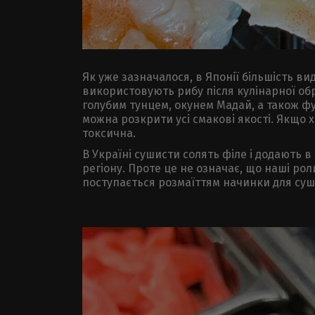
Як уже зазначалося, в Японії більшість вид
використовують рибу після кулінарної обр
голубим тунцем, окунем Мадай, а також фу
можна розкрити усі смакові якості. Якщо х
токсична.
В Україні сушисти солять філе і додають 
регіону. Проте це не означає, що наші ро
поступається розмаїттям начинки для суші