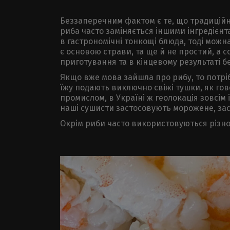
Беззаперечним фактом є те, що традиційні 
риба часто заміняється іншими інгредієнт
в гастрономічні тонкощі блюда, тоді можн
є основою страви, та ще й не простий, а 
приготування та в кінцевому результаті 
Якщо вже мова зайшла про рибу, то потріб
їжу подають виключно свіжі тушки, як го
промислом, в Україні ж геолокація зовсі
наші сушисти застосовують морожене, зас
Окрім риби часто використовуються різном