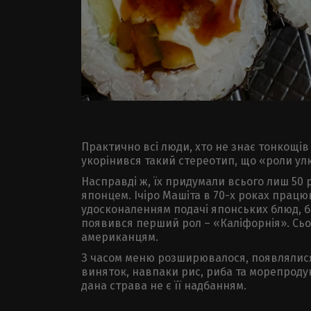
Практично всі люди, хто не знає тонкощів і
укорінився такий стереотип, що «роли ул
Насправді ж, їх придумали всього лиш 50 р
японцем. Ічіро Машіта в 70-х роках працю
удосконаленням подачі японських блюд, б
появився перший рол – «Каліфорнія». Сьог
американцям.
З часом меню розширювалося, появлялися в
виняток, навпаки рис, риба та морепродук
дана страва не є її надбанням.