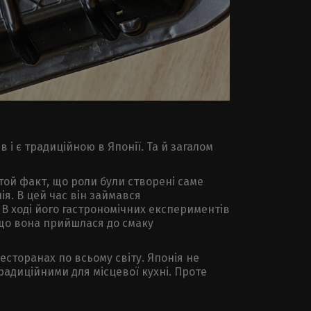
в і є традиційною в Японії. Та й загалом
и той факт, що роли були створені саме
ія. В цей час він займався
В ході його гастрономічних експериментів
 що вона прийшлася до смаку
есторанах по всьому світу. Японія не
радиційними для місцевої кухні. Проте