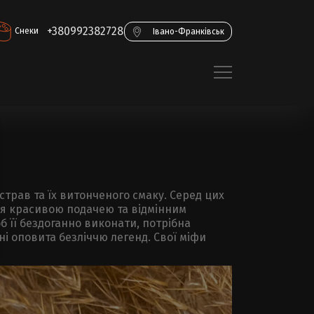
+380992382728
Снеки
Івано-Франківськ
страв та їх витонченого смаку. Серед цих
ся красивою подачею та відмінним
б її бездоганно виконати, потрібна
хні оповита безліччю легенд. Свої міфи