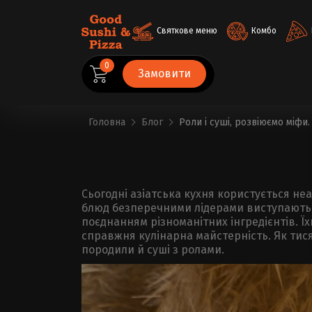
Святкове меню
Комбо
0
Замовити
Головна
Блог
Роли і суші, розвіюємо міфи.
Сьогодні азіатська кухня користується не
блюд безперечними лідерами виступають с
поєднанням різноманітних інгредієнтів. Ї
справжня кулінарна майстерність. Як тисячо
породили й суші з ролами.