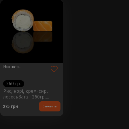
Ніжність
260 гр.
Рис, норі, крем-сир,
лососьВага - 260гр.
Кількість - 8шт...
275 грн
Замовити