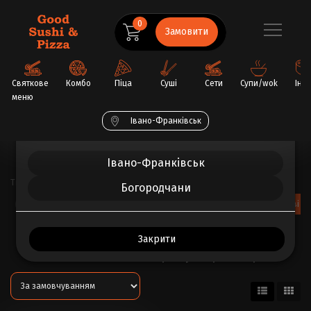
0
Замовити
Святкове
Комбо
Піца
Суші
Сети
Супи/wok
Інш
меню
Обрати ваше місто
Івано-Франківськ
Головна
Святкове меню
Івано-Франківськ
Тип ролу
Богородчани
Запечені роли
Каліфорнія роли
Філадельфія роли
Фірмові р
Очистити фільтр...
Закрити
Святкове меню: Тип ролу Фірмові роли