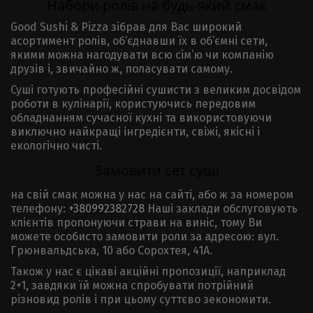
Набори ролів на будь-який смак
Good Sushi & Pizza зібрав для Вас широкий
асортимент ролів, об’єднавши їх в об’ємні сети,
якими можна нагодувати всю сім’ю чи компанію
друзів і, звичайно ж, поласувати самому.
Суші готують професійні сушисти з великим досвідом
роботи в кулінарії, користуючись передовим
обладнанням сучасної кухні та використовуючи
виключно найкращі інгредієнти, свіжі, якісні і
екологічно чисті.
Замовити сет суші
на свій смак можна у нас на сайті, або ж за номером
телефону:
+380992382728
Наші заклади обслуговують
клієнтів пропонуючи страви на виніс, тому Ви
можете особисто замовити роли за адресою: вул.
Грюнвальдська, 10 або Сорохтея, 41А.
Також у нас є цікаві акційні пропозиції, наприклад
2+1, завдяки їй можна спробувати потрійний
різновид ролів і при цьому суттєво зекономити.