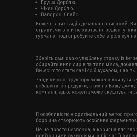
Груша Дорблю.
Чікен Дорблю.
Папероні Спайс.
Кожен із цих видів детально описаний, Ви
страви, чи в ній не хватає інгредієнту, я
гурмана, тоді спробуйте себе в ролі куліна
Зберіть самі свою улюблену страву із інгр
обирайте види сирів та типи м’яса, добав
Ви можете стати самі собі кухарем, навіт
Завдяки конструктору можна відкинути з у
добавити ті продукти, яких на Вашу думк
компанії, адже кожен зможе скуштувати сам
Її особливістю є оригінальний метод приго
борошна створюють особливе ферментован
Це не просто безпечна, а корисна для здо
повітряними пухирцями, а під час її випі