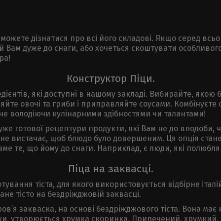
 можете дізнатися про всі його складові. Якщо серед всь
кий Вам дуже до снаги, або хочеться скоштувати особливо
ра!
Конструктор Піци.
едієнтів, які доступні в нашому закладі. Вибирайте, якою
ляйте овочі та гриби і приправляйте соусами. Комбінуєте 
ь не володіючи кулінарними здібностями чи талантами!
же готової рецептури продукти, які Вам не до вподоби, ч
у не вистачає, щоб блюдо було довершеним. Ця опція ста
е те, що йому до снаги. Наприклад, є люди, які полюбляют
Піца на заквасці.
тування тіста, для якого використовується відбірне італі
е тісто на бездріжджовій заквасці.
ров’я закваска, на основі бездріжджового тіста. Вона ма
чки, утворюється хрумка скоринка. Припечений, хрумкий,