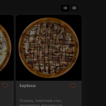
Барбекю
Основа, томатний соус,
моцарелла, мисливські