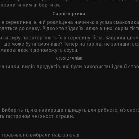
аповнити ним ці бортики.
Сирні бортики.
 серединка, в ній розміщена начинка з усіма смаколиками
дяться до смаку. Рідко хто з’їдає їх, адже в них, окрім ті
чки сиру, та загортають їх в середину тіста. Завдяки цьо
 що може бути смачніше? Тепер на тарілці не залишиться
макові якості допоможуть соуси.
Соуси для піци.
начинки, видів продуктів, які були використані для її с
и. Виберіть ті, які найкраще підійдуть для рибного, м’ясн
 гастрономічні якості страви.
Ви правильно вибрали наш заклад.