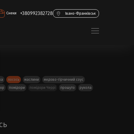
+380992382728
Снеки
Івано-Франківськ
ка
лосось
маслини
медово-гірчичний соус
дор
помідори
помідори Черрі
прошуто
рукола
сь