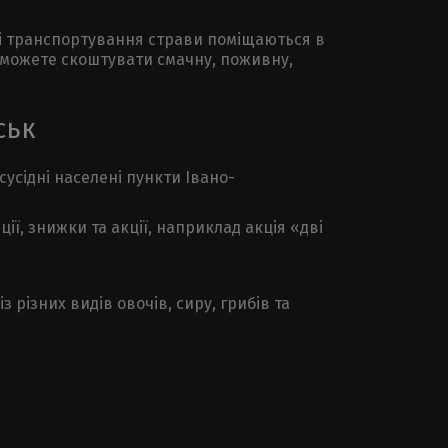
цесі транспортування страви поміщаються в
 зможете скоштувати смачну, поживну,
ськ
сусідні населені пункти Івано-
ії, знижки та акції, наприклад акція «дві
 різних видів овочів, сиру, грибів та