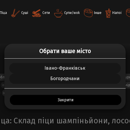
Піца
Суші
Сети
Супи/wok
Інше
Напої
Обрати ваше місто
Івано-Франківськ
рблю
ковбаски баварські
ковбаски курячі
корнішони
кукурудза
кур
Богородчани
оливки
Основа
пармезан
пепероні
перець чилі
печериці
помі
цибуля
шампіньйони
шинка
Закрити
іца: Склад піци шампіньйони, лосо