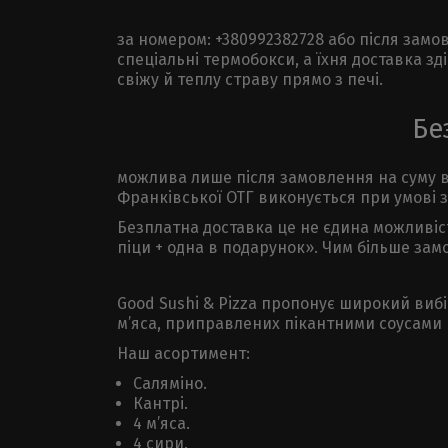
за номером: +380992382728 або після замо
спеціальні термобокси, а їхня доставка з
свіжу й теплу страву прямо з печі.
Бе
можлива лише після замовлення на суму від
Франківської ОТГ виконується при умові з
Безплатна доставка це не єдина можливість
піци + одна в подарунок». Чим більше зам
Good Sushi & Pizza пропонує широкий вибір
м’яса, приправлених пікантними соусами 
Наш асортимент:
Саляміно.
Кантрі.
4 м’яса.
4 сири.