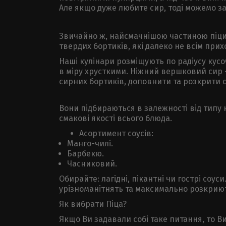
Але якщо дуже любите сир, тоді можемо з
Звичайно ж, найсмачнішою частиною піци є
твердих бортиків, які далеко не всім прихо
Наші кулінари розміщують по радіусу кусо
в міру хрусткими. Ніжний вершковий сир –
сирних бортиків, доповнити та розкрити с
Вони підбираються в залежності від типу 
смакові якості всього блюда.
Асортимент соусів:
Манго-чилі.
Барбекю.
Часниковий.
Обирайте: лагідні, пікантні чи гострі соус
урізноманітнять та максимально розкриють
Як вибрати Піца?
Якщо Ви задавали собі таке питання, то 