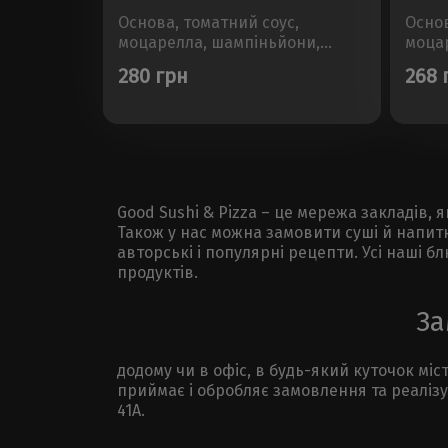
Основа, томатний соус,
Основ
моцарелла, шампіньйони,
моца
помідори, болгарський перець,
шампі
280 грн
268 
кукурудзаРозмір - 30см, Вага -
Вага -
450±50г..
Good Sushi & Pizza – це мережа закладів, 
Також у нас можна замовити суші й напит
авторські і популярні рецепти. Усі наші 
продуктів.
За
додому чи в офіс, в будь-який куточок мі
приймає і обробляє замовлення та реалізу
41А.