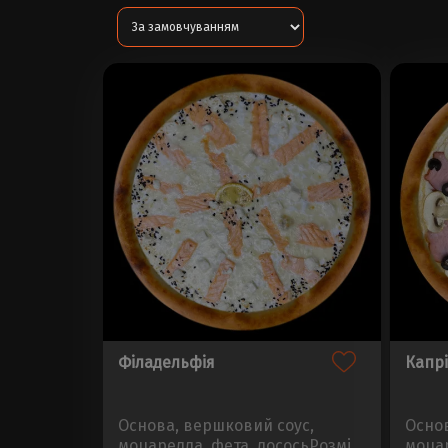
Філадельфія
Капр
Основа, вершковий соус,
Основ
моцарелла, фета, лососьРозмір
моца