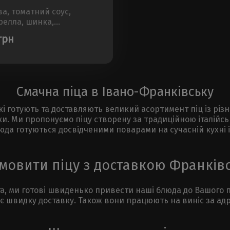
а, томатний соус,
релла, шинка,
ньйониРозмір - 30см,
грн
 450±50г..
Смачна піца в Івано-Франківську
які готують та доставляють великий асортимент піц із рі
ки. Ми пропонуємо піцу створену за традиційною італійс
блюда готуються досвідченими поварами на сучасній кухні 
мовити піцу з доставкою Франків
ста, ми готові швиденько привести наші блюда до Вашого
є швидку доставку. Також вони працюють на виніс за адре