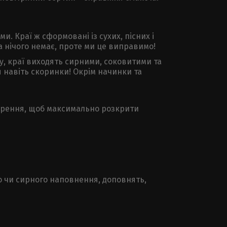
. Краї ж сформовані із сухих, пісних і
ста нічого немає, проте ми це виправимо!
му, краї виходять сирними, соковитими та
 навіть скоринки! Окрім начинки та
творення, щоб максимально розкрити
ого чи сирного наповнення, доповнять,