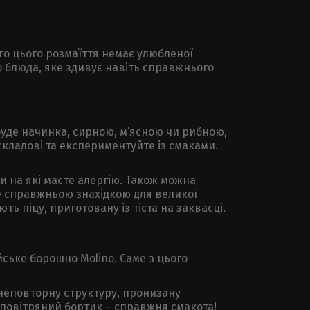
ого цього розмаїття немає улюбленої
го блюда, яке здивує навіть справжнього
 буде начинка, сирною, м’ясною чи рибною,
складові та експериментуйте із смаками.
и на які маєте алергію. Також можна
не справжньою знахідкою для великої
ь піцу, приготовану із тіста на заквасці.
йське борошно Molino. Саме з цього
є неповторну структуру, пронизану
 повітряний бортик – справжня смакота!