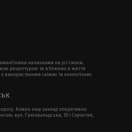
зноманітними начинками на усі смаки.
ькою рецептурою та втілюємо в життя
і з використанням свіжих та екологічних
ськ
 порогу. Кожен наш заклад оперативно
сою: вул. Грюнвальдська, 10 і Сорохтея,