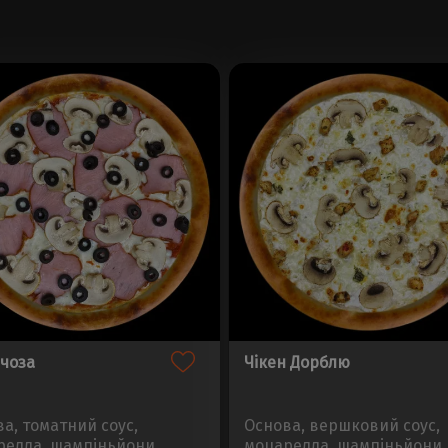
ічоза
Чікен Дорблю
а, томатний соус,
Основа, вершковий соус,
релла, шампіньйони,
моцарелла, шампіньйони,