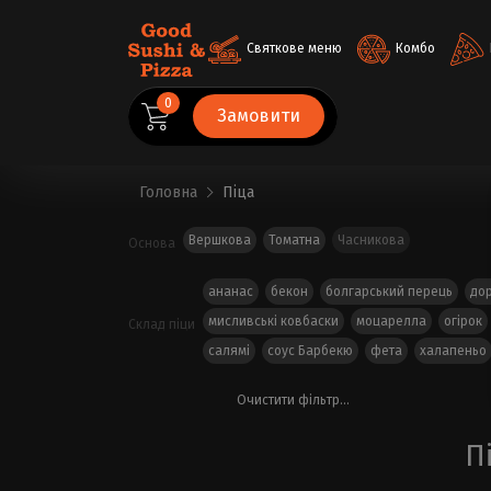
Святкове меню
Комбо
0
Замовити
Головна
Піца
Вершкова
Томатна
Часникова
Основа
ананас
бекон
болгарський перець
до
мисливські ковбаски
моцарелла
огірок
Склад піци
салямі
соус Барбекю
фета
халапеньо
Очистити фільтр...
П