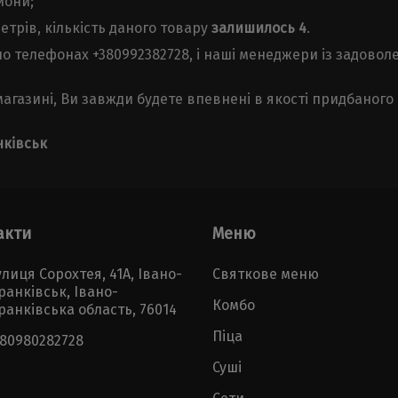
йони;
етрів, кількість даного товару
залишилось 4
.
о телефонах +380992382728, і наші менеджери із задовол
газині, Ви завжди будете впевнені в якості придбаного 
нківськ
акти
Меню
лиця Сорохтея, 41А, Івано-
Святкове меню
ранківськ, Івано-
Комбо
ранківська область, 76014
Піца
380980282728
Суші