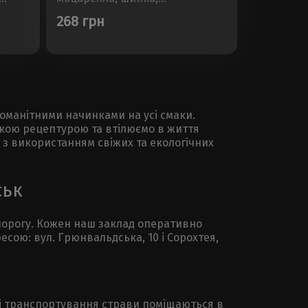
рець,
шампіньйониРозмір - 30см,
268 грн
га -
Вага - 450±50г..
зноманітними начинками на усі смаки.
ькою рецептурою та втілюємо в життя
і з використанням свіжих та екологічних
ськ
 порогу. Кожен наш заклад оперативно
сою: вул. Грюнвальдська, 10 і Сорохтея,
цесі транспортування страви поміщаються в