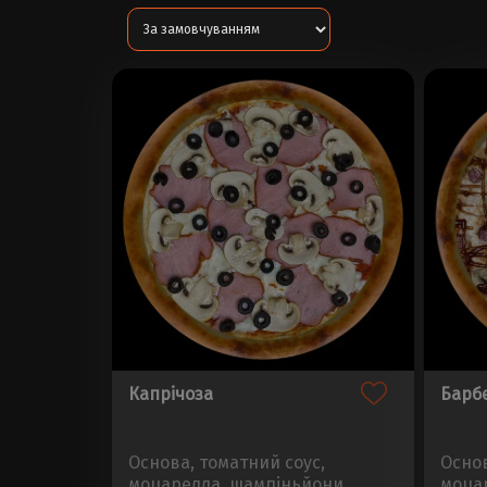
Капрічоза
Барб
Основа, томатний соус,
Основ
моцарелла, шампіньйони,
моцар