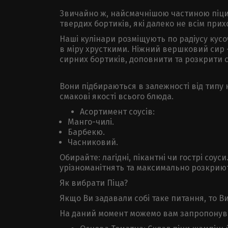
Звичайно ж, найсмачнішою частиною піци є
твердих бортиків, які далеко не всім прихо
Наші кулінари розміщують по радіусу кусо
в міру хрусткими. Ніжний вершковий сир –
сирних бортиків, доповнити та розкрити с
Вони підбираються в залежності від типу 
смакові якості всього блюда.
Асортимент соусів:
Манго-чилі.
Барбекю.
Часниковий.
Обирайте: лагідні, пікантні чи гострі соус
урізноманітнять та максимально розкриють
Як вибрати Піца?
Якщо Ви задавали собі таке питання, то 
На даний момент можемо вам запропонув