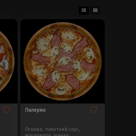
Палермо
Основа, томатний соус,
моцарелла, шинка,