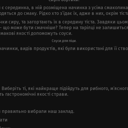
 серединка, в ній розміщена начинка з усіма смаколиками
дяться до смаку. Рідко хто з’їдає їх, адже в них, окрім ті
чки сиру, та загортають їх в середину тіста. Завдяки цьо
 що може бути смачніше? Тепер на тарілці не залишиться
макові якості допоможуть соуси.
Соуси для піци.
начинки, видів продуктів, які були використані для її с
и. Виберіть ті, які найкраще підійдуть для рибного, м’ясн
 гастрономічні якості страви.
Ви правильно вибрали наш заклад.
ати