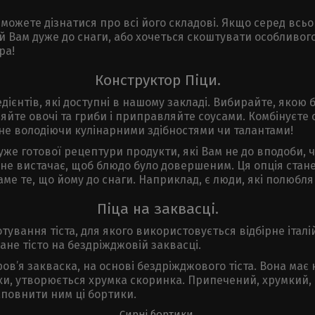
 можете дізнатися про всі його складові. Якщо серед всь
кий Вам дуже до снаги, або хочеться скоштувати особливо
ра!
Конструктор Піци.
едієнтів, які доступні в нашому закладі. Вибирайте, якою
ляйте овочі та гриби і приправляйте соусами. Комбінуєте 
ь не володіючи кулінарними здібностями чи талантами!
же готової рецептури продукти, які Вам не до вподоби, ч
у не вистачає, щоб блюдо було довершеним. Ця опція ста
е те, що йому до снаги. Наприклад, є люди, які полюбляют
Піца на заквасці.
тування тіста, для якого використовується відбірне італі
е тісто на бездріжджовій заквасці.
ров’я закваска, на основі бездріжджового тіста. Вона ма
чки, утворюється хрумка скоринка. Припечений, хрумкий,
аповнити ним ці бортики.
Сирні бортики.