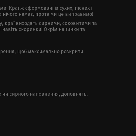
. Краї ж сформовані із сухих, пісних і
ста нічого немає, проте ми це виправимо!
му, краї виходять сирними, соковитими та
 навіть скоринки! Окрім начинки та
творення, щоб максимально розкрити
ого чи сирного наповнення, доповнять,