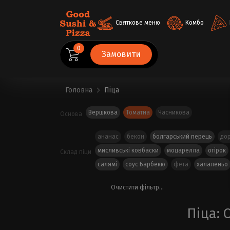
Святкове меню
Комбо
0
Замовити
Головна
Піца
Вершкова
Томатна
Часникова
Основа
ананас
бекон
болгарський перець
до
мисливські ковбаски
моцарелла
огірок
Склад піци
салямі
соус Барбекю
фета
халапеньо
Очистити фільтр...
Піца: 