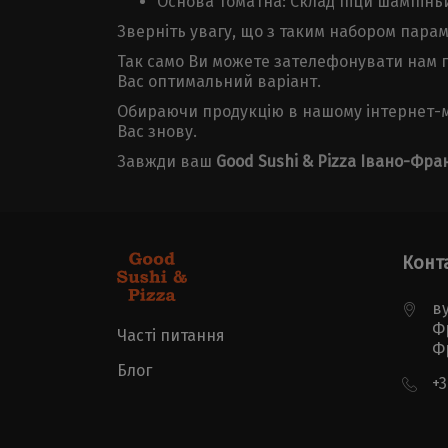
Основа Томатна: Склад піци шампінь
Зверніть увагу, що з таким набором парам
Так само Ви можете зателефонувати нам п
Вас оптимальний варіант.
Обираючи продукцію в нашому інтернет-ма
Вас знову.
Завжди ваш
Good Sushi & Pizza Івано-Фра
Конт
ву
Ф
Часті питання
Ф
Блог
+