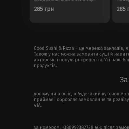
шинка, маслиниРозмір - 30см,
ковба
285 грн
285 
Вага - 450±50г..
соус 
Вага -
Good Sushi & Pizza – це мережа закладів, 
Також у нас можна замовити суші й напит
авторські і популярні рецепти. Усі наші 
продуктів.
За
додому чи в офіс, в будь-який куточок мі
приймає і обробляє замовлення та реалізу
41А.
за номером: +380992382728 або після замо