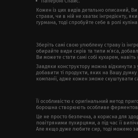
Папероні Спайс.
Кожен із цих видів детально описаний, Ви
страви, чи в ній не хватає інгредієнту, я
гурмана, тоді спробуйте себе в ролі куліна
Зберіть самі свою улюблену страву із інгр
обирайте види сирів та типи м’яса, добав
Ви можете стати самі собі кухарем, навіт
Завдяки конструктору можна відкинути з у
добавити ті продукти, яких на Вашу думк
компанії, адже кожен зможе скуштувати сам
Її особливістю є оригінальний метод приго
борошна створюють особливе ферментован
Це не просто безпечна, а корисна для здо
повітряними пухирцями, а під час її випі
Але якщо дуже любите сир, тоді можемо з