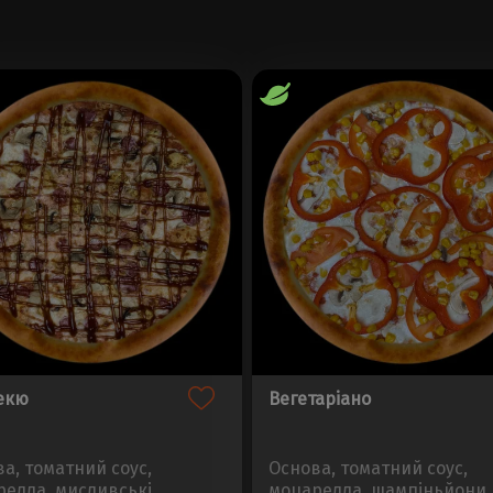
екю
Вегетаріано
а, томатний соус,
Основа, томатний соус,
елла, мисливські
моцарелла, шампіньйони,