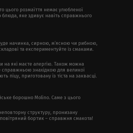
ого цього розмаїття немає улюбленої
го блюда, яке здивує навіть справжнього
 буде начинка, сирною, м’ясною чи рибною,
складові та експериментуйте із смаками.
и на які маєте алергію. Також можна
не справжньою знахідкою для великої
ь піцу, приготовану із тіста на заквасці.
йське борошно Molino. Саме з цього
є неповторну структуру, пронизану
 повітряний бортик – справжня смакота!