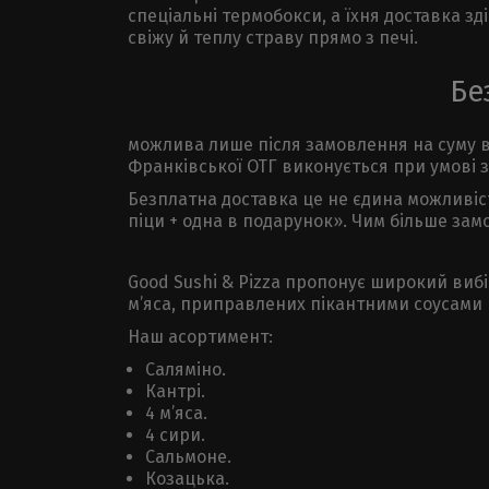
спеціальні термобокси, а їхня доставка з
свіжу й теплу страву прямо з печі.
Бе
можлива лише після замовлення на суму від
Франківської ОТГ виконується при умові з
Безплатна доставка це не єдина можливість
піци + одна в подарунок». Чим більше зам
Good Sushi & Pizza пропонує широкий вибір
м’яса, приправлених пікантними соусами 
Наш асортимент:
Саляміно.
Кантрі.
4 м’яса.
4 сири.
Сальмоне.
Козацька.