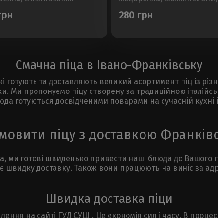
ски, курка, шампіньйони ,
помідори, болгарський пе
грн
280 грн
БарбекюРозмір - 30см,
кукурудзаРозмір - 30см, Ва
 450±50г..
450±50г..
Смачна піца в Івано-Франківську
які готують та доставляють великий асортимент піц із рі
ки. Ми пропонуємо піцу створену за традиційною італійс
блюда готуються досвідченими поварами на сучасній кухні 
мовити піцу з доставкою Франків
ста, ми готові швиденько привести наші блюда до Вашого
є швидку доставку. Також вони працюють на виніс за адре
Швидка доставка піци
влення на сайті ГУД СУШІ. Це економія сил і часу. В про