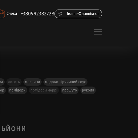
+380992382728
Снеки
Івано-Франківськ
ка
лосось
маслини
медово-гірчичний соус
дор
помідори
помідори Черрі
прошуто
рукола
іньйони