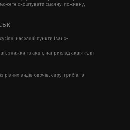
 зможете скоштувати смачну, поживну,
ськ
сусідні населені пункти Івано-
ії, знижки та акції, наприклад акція «дві
 різних видів овочів, сиру, грибів та