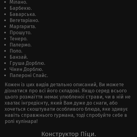
Мілано.
Барбекю.
Баварська.
Вегетаріано.
Маргарита.
Прошуто.
Тенеро.
Палермо.
Поло.
Банзай.
Груша Дорблю.
Чікен Дорблю.
Папероні Спайс.
Кожен із цих видів детально описаний, Ви можете
дізнатися про всі його складові. Якщо серед всього
цього розмаїття немає улюбленої страви, чи в ній не
хватає інгредієнту, який Вам дуже до снаги, або
хочеться скоштувати особливого блюда, яке здивує
навіть справжнього гурмана, тоді спробуйте себе в
ролі кулінара!
Конструктор Піци.