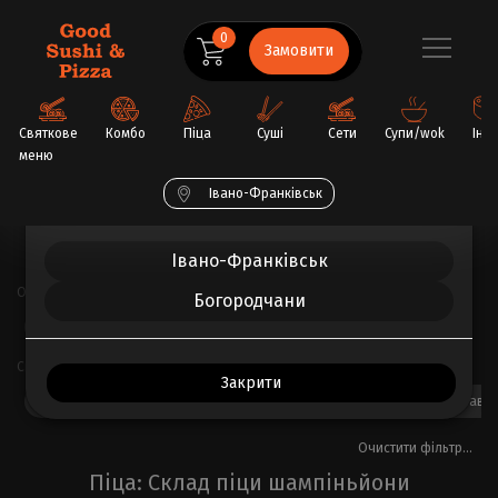
0
Замовити
Святкове
Комбо
Піца
Суші
Сети
Супи/wok
Інш
меню
Обрати ваше місто
Івано-Франківськ
Головна
Піца
Івано-Франківськ
Основа
Богородчани
Вершкова
Томатна
Часникова
Склад піци
Закрити
ананас
бекон
болгарський перець
дорблю
ковбаски бавар
Очистити фільтр...
Піца: Склад піци шампіньйони