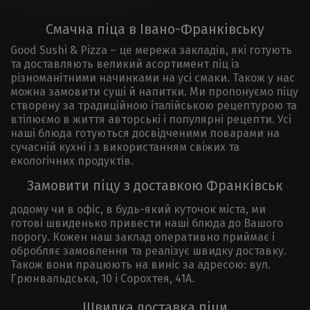
Смачна піца в Івано-Франківську
Good Sushi & Pizza – це мережа закладів, які готують
та доставляють великий асортимент піц із
різноманітними начинками на усі смаки. Також у нас
можна замовити суші й напитки. Ми пропонуємо піцу
створену за традиційною італійською рецептурою та
втілюємо в життя авторські і популярні рецепти. Усі
наші блюда готуються досвідченими поварами на
сучасній кухні і з використанням свіжих та
екологічних продуктів.
Замовити піцу з доставкою Франківськ
додому чи в офіс, в будь-який куточок міста, ми
готові швиденько привести наші блюда до Вашого
порогу. Кожен наш заклад оперативно приймає і
обробляє замовлення та реалізує швидку доставку.
Також вони працюють на виніс за адресою: вул.
Грюнвальдська, 10 і Сорохтея, 41А.
Швидка доставка піци