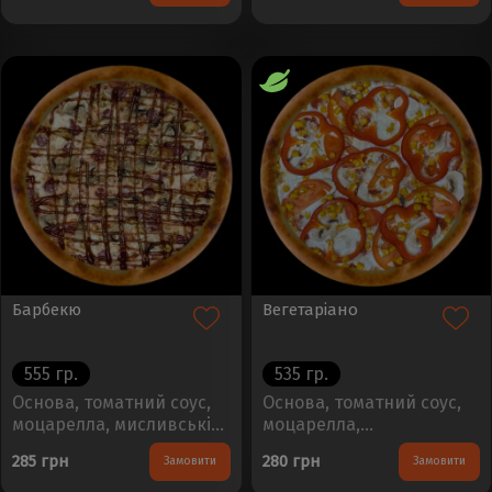
Вага - 450±50г..
- 450±50г..
Барбекю
Вегетаріано
555 гр.
535 гр.
Основа, томатний соус,
Основа, томатний соус,
моцарелла, мисливські
моцарелла,
ковбаски, курка,
шампіньйони, помідори,
285 грн
280 грн
Замовити
Замовити
шампіньйони , соус
болгарський перець,
БарбекюРозмір - 30см,
кукурудзаРозмір - 30см,