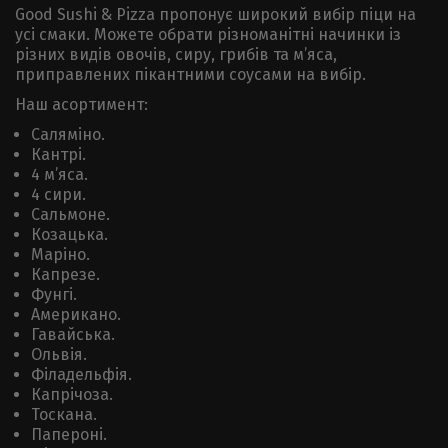
Good Sushi & Pizza пропонує широкий вибір піци на
усі смаки. Можете обрати різноманітні начинки із
різних видів овочів, сиру, грибів та м’яса,
приправлених пікантними соусами на вибір.
Наш асортимент:
Саляміно.
Кантрі.
4 м’яса.
4 сири.
Сальмоне.
Козацька.
Маріно.
Капрезе.
Фунгі.
Американо.
Гавайська.
Ольвія.
Філадельфія.
Капрічоза.
Тоскана.
Папероні.