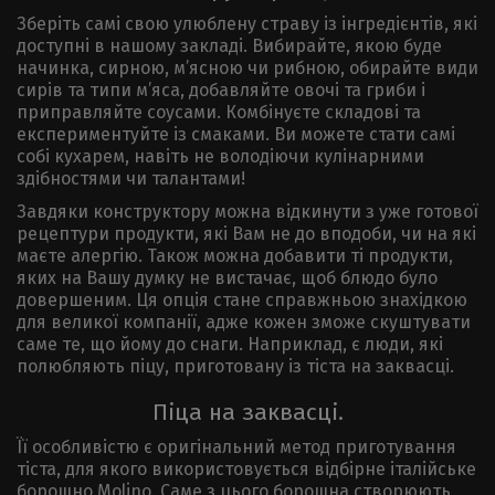
Зберіть самі свою улюблену страву із інгредієнтів, які
доступні в нашому закладі. Вибирайте, якою буде
начинка, сирною, м’ясною чи рибною, обирайте види
сирів та типи м’яса, добавляйте овочі та гриби і
приправляйте соусами. Комбінуєте складові та
експериментуйте із смаками. Ви можете стати самі
собі кухарем, навіть не володіючи кулінарними
здібностями чи талантами!
Завдяки конструктору можна відкинути з уже готової
рецептури продукти, які Вам не до вподоби, чи на які
маєте алергію. Також можна добавити ті продукти,
яких на Вашу думку не вистачає, щоб блюдо було
довершеним. Ця опція стане справжньою знахідкою
для великої компанії, адже кожен зможе скуштувати
саме те, що йому до снаги. Наприклад, є люди, які
полюбляють піцу, приготовану із тіста на заквасці.
Піца на заквасці.
Її особливістю є оригінальний метод приготування
тіста, для якого використовується відбірне італійське
борошно Molino. Саме з цього борошна створюють