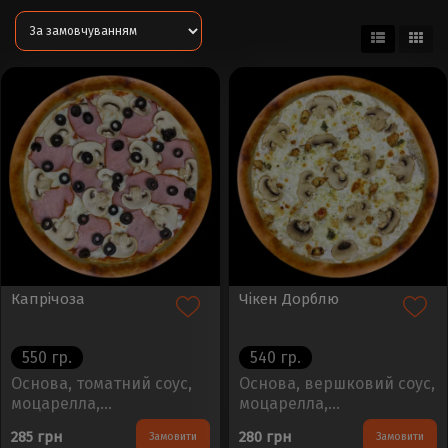
Капрічоза
Чікен Дорблю
550 гр.
540 гр.
Основа, томатний соус,
Основа, вершковий соус,
моцарелла,
моцарелла,
шампіньйони, шинка,
шампіньйони, дорблю,
285 грн
280 грн
Замовити
Замовити
маслиниРозмір - 30см,
куркаРозмір - 30см, Вага