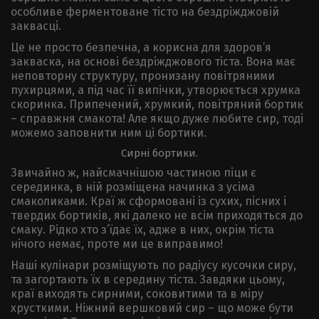
особливе ферментоване тісто на бездріжджовій
заквасці.
Це не просто безпечна, а корисна для здоров’я
закваска, на основі бездріжджового тіста. Вона має
неповторну структуру, пронизану повітряними
пухирцями, а під час її випічки, утворюється хрумка
скоринка. Припечений, хрумкий, повітряний бортик
– справжня смакота! Але якщо дуже любите сир, тоді
можемо заповнити ним ці бортики.
Сирні бортики.
Звичайно ж, найсмачнішою частиною піци є
серединка, в ній розміщена начинка з усіма
смаколиками. Краї ж сформовані із сухих, пісних і
твердих бортиків, які далеко не всім приходяться до
смаку. Рідко хто з’їдає їх, адже в них, окрім тіста
нічого немає, проте ми це виправимо!
Наші кулінари розміщують по радіусу кусочки сиру,
та загортають їх в середину тіста. Завдяки цьому,
краї виходять сирними, соковитими та в міру
хрусткими. Ніжний вершковий сир – що може бути