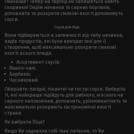
смачніше? Тепер на тарілці не залишиться навіть
скоринки! Окрім начинки та сирних бортиків,
доповнити та розкрити смакові якості допоможуть
соуси.
Соуси для піци.
Вони підбираються в залежності від типу начинки,
видів продуктів, які були використані для її
створення, щоб максимально розкрити смакові
якості всього блюда.
Асортимент соусів:
Манго-чилі.
Барбекю.
Часниковий.
Обирайте: лагідні, пікантні чи гострі соуси. Виберіть
ті, які найкраще підійдуть для рибного, м’ясного чи
сирного наповнення, доповнять, урізноманітнять та
максимально розкриють гастрономічні якості
страви.
Як вибрати Піца?
Якщо Ви задавали собі таке питання, то Ви