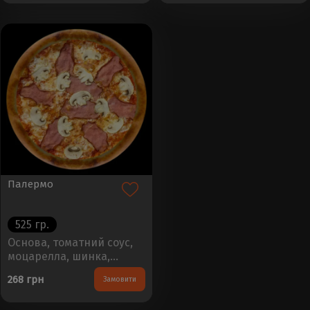
Вага - 450±50г..
Вага - 450±50г..
Палермо
525 гр.
Основа, томатний соус,
моцарелла, шинка,
шампіньйониРозмір -
268 грн
Замовити
30см, Вага - 450±50г..