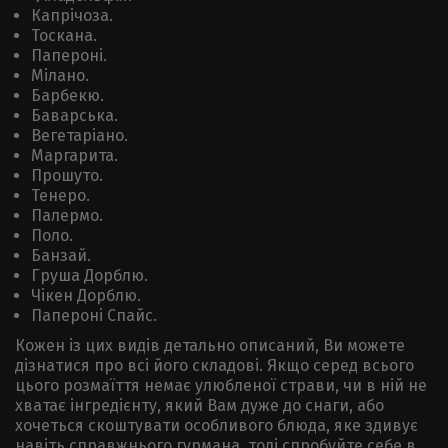
Капрічоза.
Тоскана.
Папероні.
Мілано.
Барбекю.
Баварська.
Вегетаріано.
Маргарита.
Прошуто.
Тенеро.
Палермо.
Поло.
Банзай.
Груша Дорблю.
Чікен Дорблю.
Папероні Спайс.
Кожен із цих видів детально описаний, Ви можете
дізнатися про всі його складові. Якщо серед всього
цього розмаїття немає улюбленої страви, чи в ній не
хватає інгредієнту, який Вам дуже до снаги, або
хочеться скоштувати особливого блюда, яке здивує
навіть справжнього гурмана, тоді спробуйте себе в