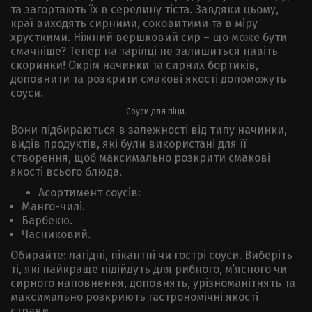
та загортають їх в середину тіста. Завдяки цьому,
краї виходять сирними, соковитими та в міру
хрусткими. Ніжний вершковий сир – що може бути
смачніше? Тепер на тарілці не залишиться навіть
скоринки! Окрім начинки та сирних бортиків,
доповнити та розкрити смакові якості допоможуть
соуси.
Соуси для піци.
Вони підбираються в залежності від типу начинки,
видів продуктів, які були використані для її
створення, щоб максимально розкрити смакові
якості всього блюда.
Асортимент соусів:
Манго-чилі.
Барбекю.
Часниковий.
Обирайте: лагідні, пікантні чи гострі соуси. Виберіть
ті, які найкраще підійдуть для рибного, м’ясного чи
сирного наповнення, доповнять, урізноманітнять та
максимально розкриють гастрономічні якості
страви.