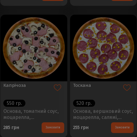
Капрічоза
Тоскана
550 гр.
520 гр.
Основа, томатний соус,
Основа, вершковий соус,
моцарелла,
моцарелла, салямі,
шампіньйони, шинка,
кукурудзаРозмір - 30см,
285 грн
255 грн
Замовити
Замовити
маслиниРозмір - 30см,
Вага - 450±50г..
Вага - 450±50г..