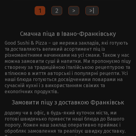
1
2
>
>|
Смачна піца в Івано-Франківську
Good Sushi & Pizza – це мережа закладів, які готують
та доставляють великий асортимент піц із
різноманітними начинками на усі смаки. Також у нас
можна замовити суші й напитки. Ми пропонуємо піцу
створену за традиційною італійською рецептурою та
втілюємо в життя авторські і популярні рецепти. Усі
наші блюда готуються досвідченими поварами на
сучасній кухні і з використанням свіжих та
екологічних продуктів.
Замовити піцу з доставкою Франківськ
додому чи в офіс, в будь-який куточок міста, ми
готові швиденько привести наші блюда до Вашого
порогу. Кожен наш заклад оперативно приймає і
обробляє замовлення та реалізує швидку доставку.