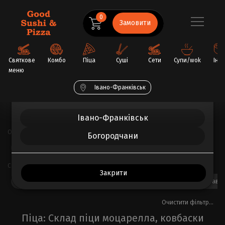
0
Замовити
Святкове
Комбо
Піца
Суші
Сети
Супи/wok
Інш
меню
Обрати ваше місто
Івано-Франківськ
Головна
Піца
Івано-Франківськ
Основа
Богородчани
Вершкова
Томатна
Часникова
Склад піци
Закрити
ананас
бекон
болгарський перець
дорблю
ковбаски бавар
Очистити фільтр...
Піца: Склад піци моцарелла, ковбаски