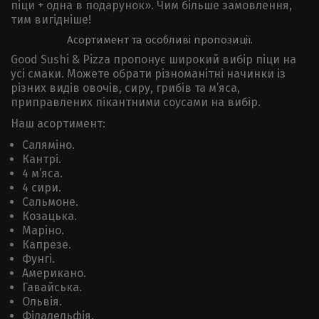
піци + одна в подарунок». Чим більше замовлення,
тим вигідніше!
Асортимент та особливі пропозиції.
Good Sushi & Pizza пропонує широкий вибір піци на
усі смаки. Можете обрати різноманітні начинки із
різних видів овочів, сиру, грибів та м’яса,
приправлених пікантними соусами на вибір.
Наш асортимент:
Саляміно.
Кантрі.
4 м’яса.
4 сири.
Сальмоне.
Козацька.
Маріно.
Капрезе.
Фунгі.
Американо.
Гавайська.
Ольвія.
Філадельфія.