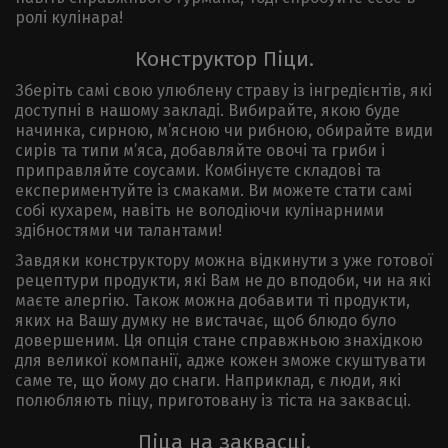
ролі кулінара!
Конструктор Піци.
Зберіть самі свою улюблену страву із інгредієнтів, які
доступні в нашому закладі. Вибирайте, якою буде
начинка, сирною, м’ясною чи рибною, обирайте види
сирів та типи м’яса, добавляйте овочі та гриби і
приправляйте соусами. Комбінуєте складові та
експериментуйте із смаками. Ви можете стати самі
собі кухарем, навіть не володіючи кулінарними
здібностями чи талантами!
Завдяки конструктору можна відкинути з уже готової
рецептури продукти, які Вам не до вподоби, чи на які
маєте алергію. Також можна добавити ті продукти,
яких на Вашу думку не вистачає, щоб блюдо було
довершеним. Ця опція стане справжньою знахідкою
для великої компанії, адже кожен зможе скуштувати
саме те, що йому до снаги. Наприклад, є люди, які
полюбляють піцу, приготовану із тіста на заквасці.
Піца на заквасці.