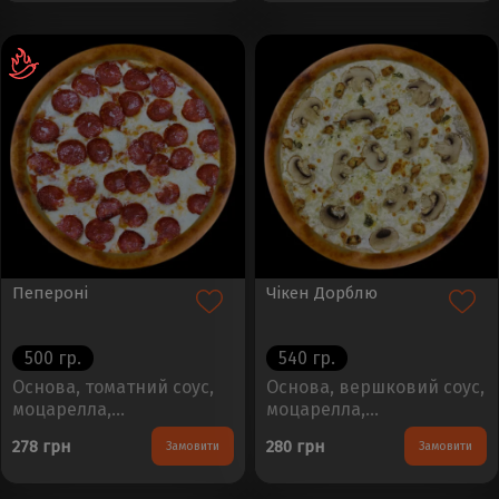
Пепероні
Чікен Дорблю
500 гр.
540 гр.
Основа, томатний соус,
Основа, вершковий соус,
моцарелла,
моцарелла,
пепероніРозмір - 30см,
шампіньйони, дорблю,
278 грн
280 грн
Замовити
Замовити
Вага - 450±50г..
куркаРозмір - 30см, Вага
- 450±50г..