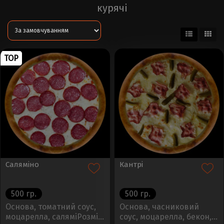
курячі
TOP
Саляміно
Кантрі
500 гр.
500 гр.
Основа, томатний соус,
Основа, часниковий
моцарелла, саляміРозмір
соус, моцарелла, бекон,