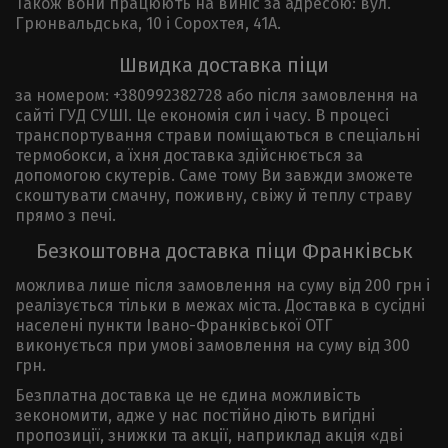
Також вони працюють на виніс за адресою: вул.
Грюнвальдська, 10 і Сорохтея, 41А.
Швидка доставка піци
за номером: +380992382728 або після замовлення на
сайті ГУД СУШІ. Це економія сил і часу. В процесі
транспортування страви поміщаються в спеціальні
термобокси, а їхня доставка здійснюється за
допомогою скутерів. Саме тому Ви завжди зможете
скоштувати смачну, поживну, свіжу й теплу страву
прямо з печі.
Безкоштовна доставка піци Франківськ
можлива лише після замовлення на суму від 200 грн і
реалізується тільки в межах міста. Доставка в сусідні
населені пункти Івано-Франківської ОТГ
виконується при умові замовлення на суму від 300
грн.
Безплатна доставка це не єдина можливість
зекономити, адже у нас постійно діють вигідні
пропозиції, знижки та акції, наприклад акція «дві