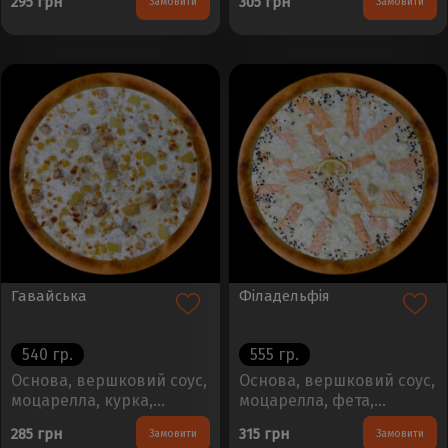
295 грн
305 грн
Замовити
Замовити
ковбаски, шинкаРозмір -
- 30см, Вага - 450±50г..
30см, Вага - 450±50г..
Гавайська
Філадельфія
540 гр.
555 гр.
Основа, вершковий соус,
Основа, вершковий соус,
моцарелла, курка,
моцарелла, фета,
ананас, кукурудзаРозмір
лососьРозмір - 30см, Вага
285 грн
315 грн
Замовити
Замовити
- 30см, Вага - 450±50г..
- 450±50г..