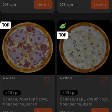
- 30см, Вага - 450±50г..
цибуля,
245 грн
278 грн
Замовити
Замовити
корнішониРозмір - 30см,
Вага - 450±50г..
TOP
TOP
4 м‘яса
4 сири
540 гр.
500 гр.
Основа, томатний соус,
Основа, вершковий соус,
моцарелла, салямі,
моцарелла, фета,
курка, мисливські
дорблю, пармезанРозмір