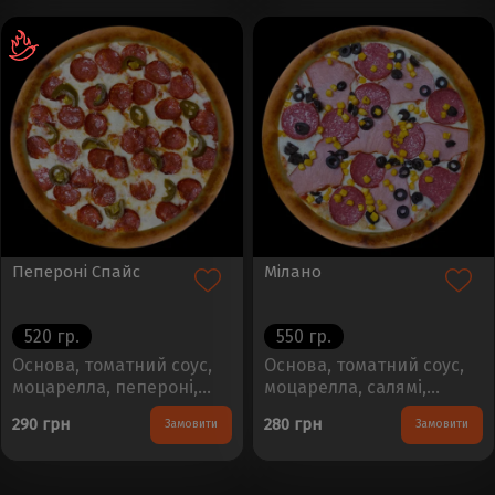
Пепероні Спайс
Мілано
520 гр.
550 гр.
Основа, томатний соус,
Основа, томатний соус,
моцарелла, пепероні,
моцарелла, салямі,
халапеньоРозмір - 30см,
шинка, кукурудза,
290 грн
280 грн
Замовити
Замовити
Вага - 450±50г..
маслиниРозмір - 30см,
Вага - 450±50г..