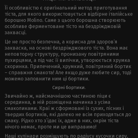
Її особливістю є оригінальний метод приготування
тіста, для якого використовується відбірне італійське
борошно Molino. Саме з цього борошна створюють
особливе ферментоване тісто на бездріжджовій
заквасці.
Це не просто безпечна, а корисна для здоров’я
закваска, на основі бездріжджового тіста. Вона має
неповторну структуру, пронизану повітряними
пухирцями, а під час її випічки, утворюється хрумка
скоринка. Припечений, хрумкий, повітряний бортик
– справжня смакота! Але якщо дуже любите сир, тоді
можемо заповнити ним ці бортики.
Сирні бортики.
Звичайно ж, найсмачнішою частиною піци є
серединка, в ній розміщена начинка з усіма
смаколиками. Краї ж сформовані із сухих, пісних і
твердих бортиків, які далеко не всім приходяться до
смаку. Рідко хто з’їдає їх, адже в них, окрім тіста
нічого немає, проте ми це виправимо!
Наші кулінари розміщують по радіусу кусочки сиру,