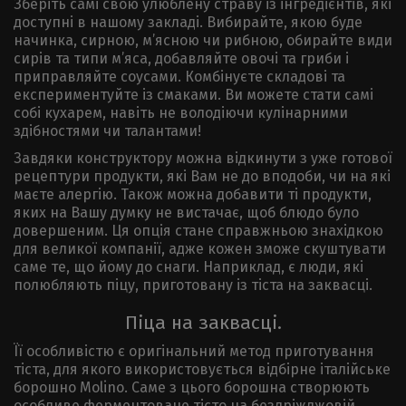
Зберіть самі свою улюблену страву із інгредієнтів, які
доступні в нашому закладі. Вибирайте, якою буде
начинка, сирною, м’ясною чи рибною, обирайте види
сирів та типи м’яса, добавляйте овочі та гриби і
приправляйте соусами. Комбінуєте складові та
експериментуйте із смаками. Ви можете стати самі
собі кухарем, навіть не володіючи кулінарними
здібностями чи талантами!
Завдяки конструктору можна відкинути з уже готової
рецептури продукти, які Вам не до вподоби, чи на які
маєте алергію. Також можна добавити ті продукти,
яких на Вашу думку не вистачає, щоб блюдо було
довершеним. Ця опція стане справжньою знахідкою
для великої компанії, адже кожен зможе скуштувати
саме те, що йому до снаги. Наприклад, є люди, які
полюбляють піцу, приготовану із тіста на заквасці.
Піца на заквасці.
Її особливістю є оригінальний метод приготування
тіста, для якого використовується відбірне італійське
борошно Molino. Саме з цього борошна створюють
особливе ферментоване тісто на бездріжджовій