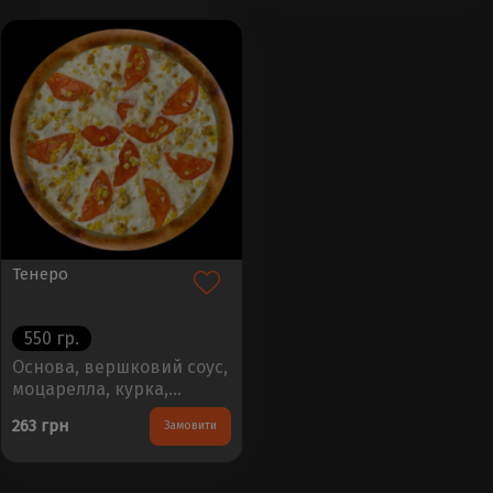
Вага - 450±50г..
Тенеро
550 гр.
Основа, вершковий соус,
моцарелла, курка,
кукурудза,
263 грн
Замовити
помідориРозмір - 30см,
Вага - 450±50г..