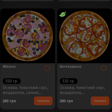
Мілано
Вегетаріано
550 гр.
535 гр.
Основа, томатний соус,
Основа, томатний соус,
моцарелла, салямі,
моцарелла,
шинка, кукурудза,
шампіньйони, помідори,
280 грн
280 грн
Замовити
Замовити
маслиниРозмір - 30см,
болгарський перець,
Вага - 450±50г..
кукурудзаРозмір - 30см,