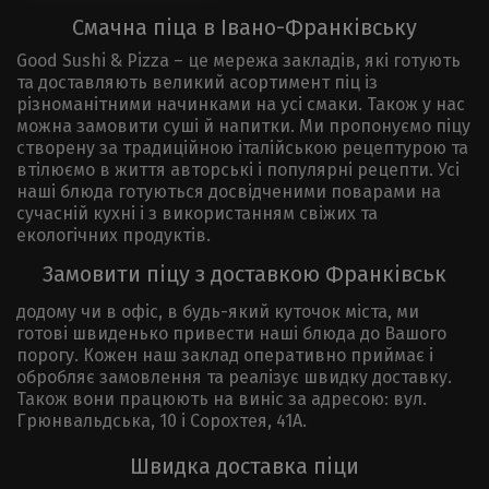
Смачна піца в Івано-Франківську
Good Sushi & Pizza – це мережа закладів, які готують
та доставляють великий асортимент піц із
різноманітними начинками на усі смаки. Також у нас
можна замовити суші й напитки. Ми пропонуємо піцу
створену за традиційною італійською рецептурою та
втілюємо в життя авторські і популярні рецепти. Усі
наші блюда готуються досвідченими поварами на
сучасній кухні і з використанням свіжих та
екологічних продуктів.
Замовити піцу з доставкою Франківськ
додому чи в офіс, в будь-який куточок міста, ми
готові швиденько привести наші блюда до Вашого
порогу. Кожен наш заклад оперативно приймає і
обробляє замовлення та реалізує швидку доставку.
Також вони працюють на виніс за адресою: вул.
Грюнвальдська, 10 і Сорохтея, 41А.
Швидка доставка піци