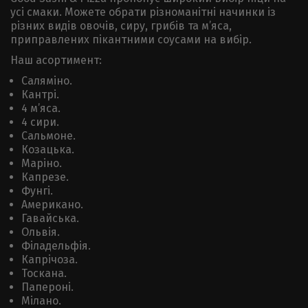
усі смаки. Можете обрати різноманітні начинки із
різних видів овочів, сиру, грибів та м’яса,
приправлених пікантними соусами на вибір.
Наш асортимент:
Саляміно.
Кантрі.
4 м’яса.
4 сири.
Сальмоне.
Козацька.
Маріно.
Капрезе.
Фунгі.
Американо.
Гавайська.
Ольвія.
Філадельфія.
Капрічоза.
Тоскана.
Папероні.
Мілано.