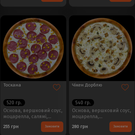
Тоскана
Чікен Дорблю
520 гр.
540 гр.
Основа, вершковий соус,
Основа, вершковий соус,
моцарелла, салямі,
моцарелла,
кукурудзаРозмір - 30см,
шампіньйони, дорблю,
255 грн
280 грн
Замовити
Замовити
Вага - 450±50г..
куркаРозмір - 30см, Вага
- 450±50г..