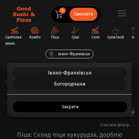
0
Замовити
Святкове
Комбо
Піца
Суші
Сети
Супи/wok
Інш
меню
Обрати ваше місто
Івано-Франківськ
Головна
Піца
Івано-Франківськ
Основа
Богородчани
Вершкова
Томатна
Часникова
Склад піци
Закрити
ананас
бекон
болгарський перець
дорблю
ковбаски бавар
Очистити фільтр...
Піца: Склад піци кукурудза, дорблю