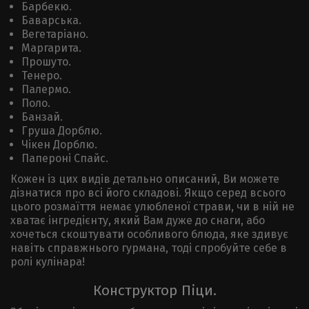
Барбекю.
Баварська.
Вегетаріано.
Маргарита.
Прошуто.
Тенеро.
Палермо.
Поло.
Банзай.
Груша Дорблю.
Чікен Дорблю.
Папероні Спайс.
Кожен із цих видів детально описаний, Ви можете
дізнатися про всі його складові. Якщо серед всього
цього розмаїття немає улюбленої страви, чи в ній не
хватає інгредієнту, який Вам дуже до снаги, або
хочеться скоштувати особливого блюда, яке здивує
навіть справжнього гурмана, тоді спробуйте себе в
ролі кулінара!
Конструктор Піци.