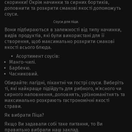
скоринки! Окрім начинки та сирних бортиків,
доповнити та розкрити смакові якості допоможуть
соуси.
Соуси для піци.
Вони підбираються в залежності від типу начинки,
видів продуктів, які були використані для її
створення, щоб максимально розкрити смакові
якості всього блюда.
Асортимент соусів:
Манго-чилі.
Барбекю.
Часниковий.
Обирайте: лагідні, пікантні чи гострі соуси. Виберіть
ті, які найкраще підійдуть для рибного, м’ясного чи
сирного наповнення, доповнять, урізноманітнять та
максимально розкриють гастрономічні якості
страви.
Як вибрати Піца?
Якщо Ви задавали собі таке питання, то Ви
правильно вибрали наш заклад.