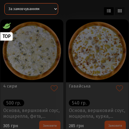
TOP
4 сири
Гавайська
500 гр.
540 гр.
Основа, вершковий соус,
Основа, вершковий соус,
моцарелла, фета,
моцарелла, курка,
дорблю, пармезанРозмір
ананас, кукурудзаРозмір
305 грн
285 грн
Замовити
Замовити
- 30см, Вага - 450±50г..
- 30см, Вага - 450±50г..