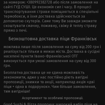
за номером: +380992382728 або після замовлення на
сайті ГУД СУШІ. Це економія сил і часу. В процесі
транспортування страви поміщаються в спеціальні
термобокси, а їхня доставка здійснюється за
допомогою скутерів. Саме тому Ви завжди зможете
скоштувати смачну, поживну, свіжу й теплу страву
прямо з печі.
Безкоштовна доставка піци Франківськ
можлива лише після замовлення на суму від 200 грн і
реалізується тільки в межах міста. Доставка в сусідні
населені пункти Івано-Франківської ОТГ
виконується при умові замовлення на суму від 300
грн.
Безплатна доставка це не єдина можливість
зекономити, адже у нас постійно діють вигідні
пропозиції, знижки та акції, наприклад акція «дві
піци + одна в подарунок». Чим більше замовлення,
тим вигідніше!
Асортимент та особливі пропозиції.
Good Sushi & Pizza пропонує широкий вибір піци на