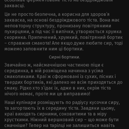
заквасці.
Це не просто безпечна, а корисна для здоров’я
закваска, на основі бездріжджового тіста. Вона має
неповторну структуру, пронизану повітряними
пухирцями, а під час її випічки, утворюється хрумка
скоринка. Припечений, хрумкий, повітряний бортик
– справжня смакота! Але якщо дуже любите сир, тоді
можемо заповнити ним ці бортики.
Сирні бортики.
Звичайно ж, найсмачнішою частиною піци є
серединка, в ній розміщена начинка з усіма
смаколиками. Краї ж сформовані із сухих, пісних і
твердих бортиків, які далеко не всім приходяться до
смаку. Рідко хто з’їдає їх, адже в них, окрім тіста
нічого немає, проте ми це виправимо!
Наші кулінари розміщують по радіусу кусочки сиру,
та загортають їх в середину тіста. Завдяки цьому,
краї виходять сирними, соковитими та в міру
хрусткими. Ніжний вершковий сир – що може бути
смачніше? Тепер на тарілці не залишиться навіть